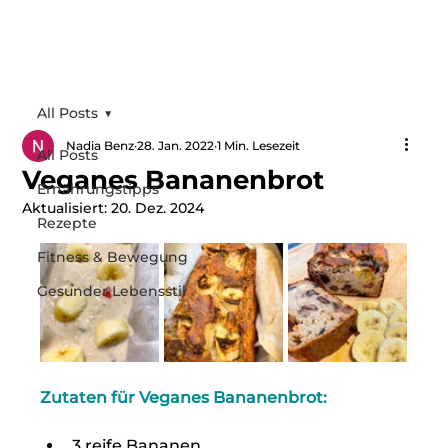
All Posts
Nadia Benz
28. Jan. 2022
1 Min. Lesezeit
All Posts
Veganes Bananenbrot
Ernährungstipps
Aktualisiert:
20. Dez. 2024
Rezepte
Fitness & Bewegung
Gesunder Lebensstil
Zutaten für 
Veganes Bananenbrot
:
3 reife Bananen