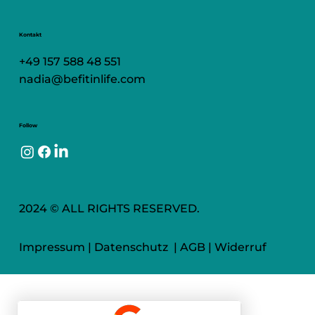
Kontakt
+49 157 588 48 551
nadia@befitinlife.com
Follow
2024 © ALL RIGHTS RESERVED.
Impressum
|
Datenschutz
|
AGB
|
Widerruf