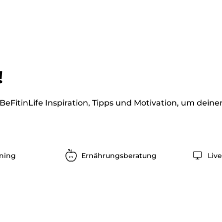
!
i BeFitinLife Inspiration, Tipps und Motivation, um deine
ining
Ernährungsberatung
Liv