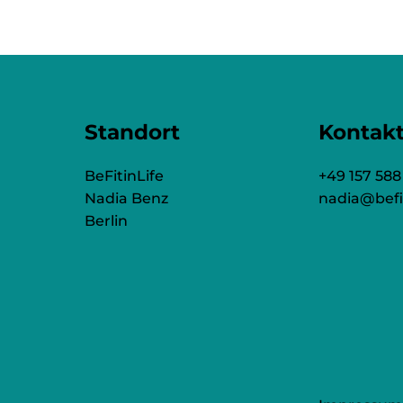
Kontak
Standort
+49 157 588
BeFitinLife
nadia@befi
Nadia Benz
Berlin