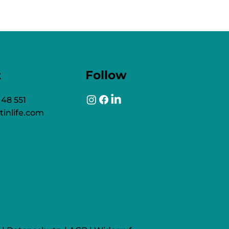
t
Follow
 48 551
tinlife.com