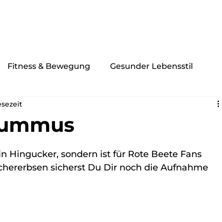
n Angebot
Equipment
Über Mich
Kontakt
Fitness & Bewegung
Gesunder Lebensstil
esezeit
Hummus
n Hingucker, sondern ist für Rote Beete Fans 
ichererbsen sicherst Du Dir noch die Aufnahme 