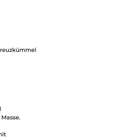
 Kreuzkümmel
 
n Masse.
it 