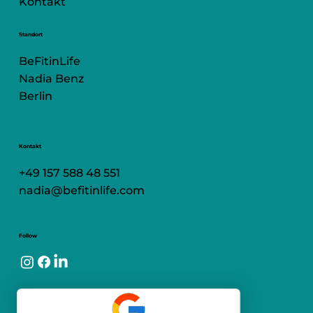
Kontakt
Standort
BeFitinLife
Nadia Benz
Berlin
Kontakt
+49 157 588 48 551
nadia@befitinlife.com
Follow