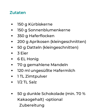
Zutaten
150 g Kürbiskerne
150 g Sonnenblumenkerne
350 g Haferflocken
200 g Aprikosen (kleingeschnitten)
50 g Datteln (kleingeschnitten)
3 Eier
6 EL Honig
70 g gemahlene Mandeln
120 ml ungesüßte Hafermilch
1 TL Zimtpulver
1/2 TL Salz
50 g dunkle Schokolade (min. 70 % 
Kakaogehalt) -optional
	Zubereitung