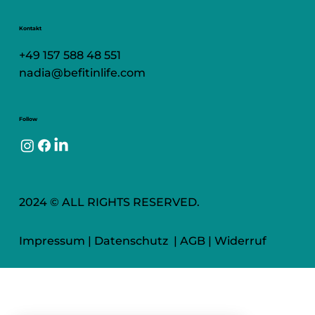
Kontakt
+49 157 588 48 551
nadia@befitinlife.com
Follow
2024 © ALL RIGHTS RESERVED.
Impressum
|
Datenschutz
|
AGB
|
Widerruf