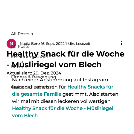
All Posts
Nadia Benz
16. Sept. 2022
1 Min. Lesezeit
All Posts
Healthy Snack für die Woche
Ernährungstipps
- Müsliriegel vom Blech
Rezepte
Aktualisiert:
20. Dez. 2024
Fitness & Bewegung
Nach einer Abstimmung auf Instagram 
haben die meisten für 
Healthy Snacks für 
Gesunder Lebensstil
die gesamte Familie
 gestimmt. Also starten 
wir mal mit diesen leckeren vollwertigen 
Healthy Snack für die Woche - Müsliriegel 
vom Blech
. 